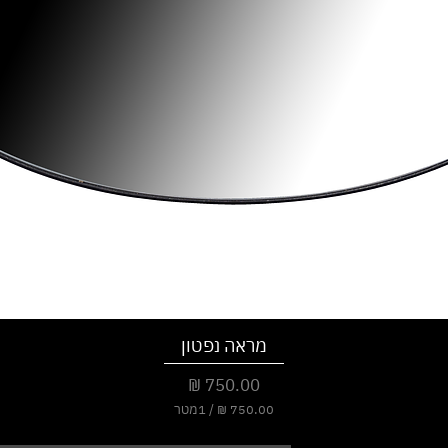
מראה נפטון
מחיר
/
1מטר
7