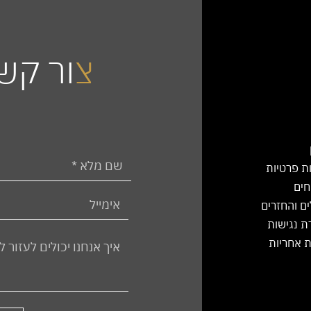
5
0
.
0
0
צ
ור קש
₪
ל
-
1
מ
ט
ר
י
ות פרטיות
ם
חים
ים והחזרים
 נגישות
 אחריות