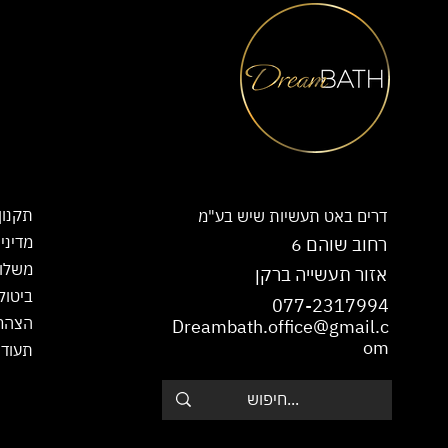
תקנון
דרים באט תעשיות שיש בע"מ
מדיני
רחוב שוהם 6
משלו
אזור תעשייה ברקן
ביטול
077-2317994
הצהרת
Dreambath.office@gmail.c
om
תעודת