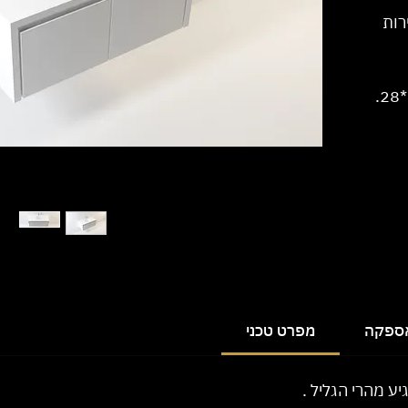
ש ישנם 2 מגירות
אספקה
מפרט טכני
ע מהרי הגליל .