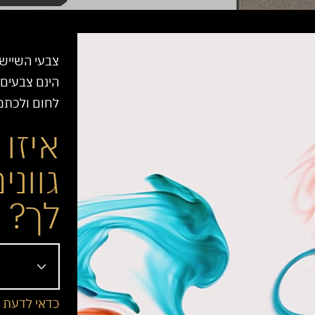
צבעי השייש 
הינם צבעים 
לחום ולכתמים
איזו
גווני
לך?
כדאי לדעת