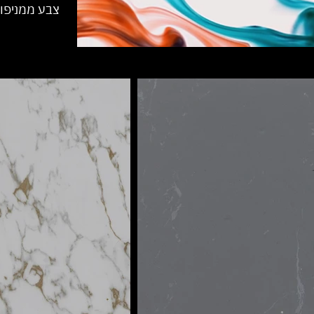
צבע ממניפות