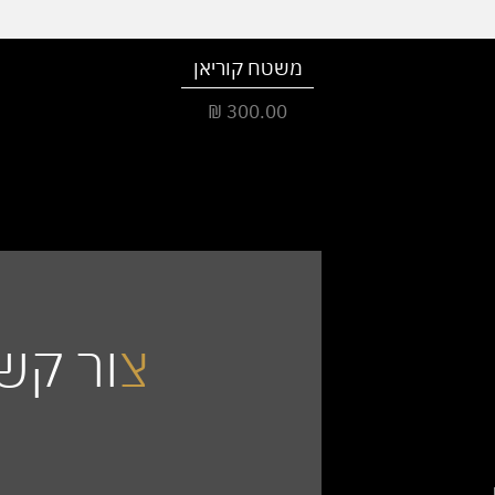
משטח קוריאן
מחיר
צ
ור קש