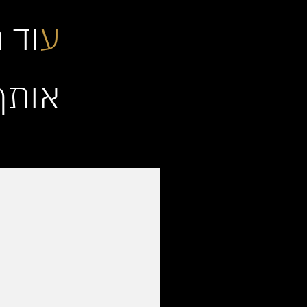
ע
וד 
אותך