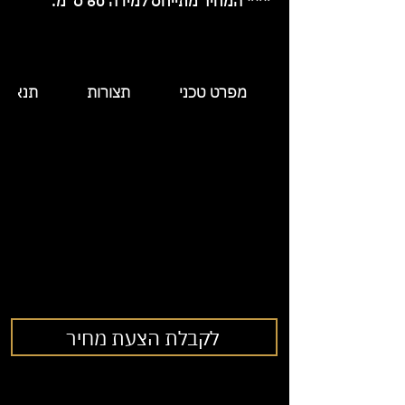
*** המחיר מתייחס למידה 60 ס"מ.
מפרט טכני
תצורות
תנאי 
לקבלת הצעת מחיר