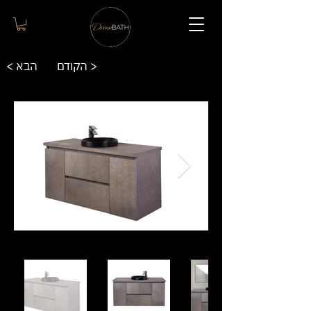
הקודם >
< הבא