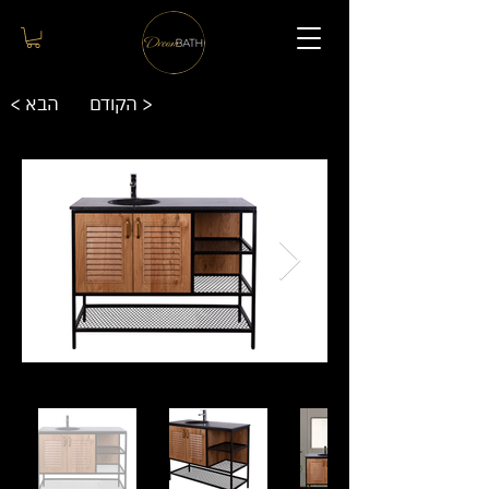
הקודם >
< הבא