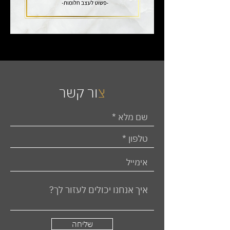
צ
ור קשר
שליחה