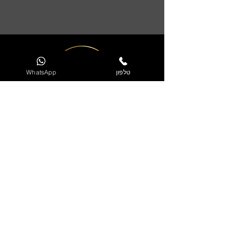
טלפון
WhatsApp
דרים באט תעשיות שיש בע"מ
רחוב שוהם 6
אזור תעשייה ברקן
077-2317994
Dreambath.office@gmail.c
om