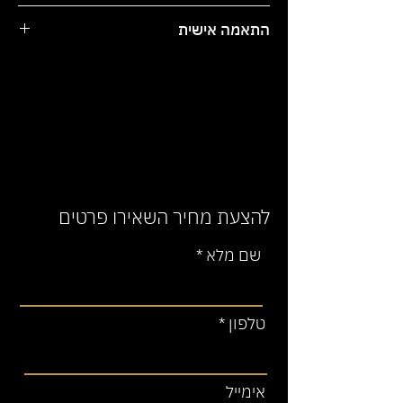
עובי המשטח בין 1 ס"מ ל 4 ס"מ.
זמן האספקה משתנה בהתאם לדרישות
התאמה אישית
הלקוח. עד 14 ימי עסקים.
עשוי מחומר טיטן-קוורץ אשר מגיע
מהרי הגליל .
המחיר אינו כולל עלויות הובלה
יש לציין מידה מדוייקת בשדה 'מידה
מדוייקת לאחר מדידה'.
והתקנה. ניתן להזמין בנפרד.
אחריות המדידה על הלקוח בלבד.
* לאחר ביצוע ההזמנה, נציג יצור קשר
על מנת לתת זמן אספקה סופי ומדויק.
להצעת מחיר השאירו פרטים
שם מלא
טלפון
אימייל