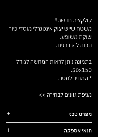
/
1מטר
‏1,850.00 ‏₪
לכל
קולקציה חדשה!!
1
משטח שייש יצוק אינטגרלי מוסדי כיור
Meter
שוקת משופע.
הכנה ל 3 ברזים.
בתמונה ניתן לראות המחשה לגודל
50x150.
* המחיר למטר.
מניפת גוונים לבחירה >>
מפרט טכני
ניתן לקבל בכל צבע מקטלוג החברה.
תנאי אספקה
יכול להגיע בכל מידה ואורך.