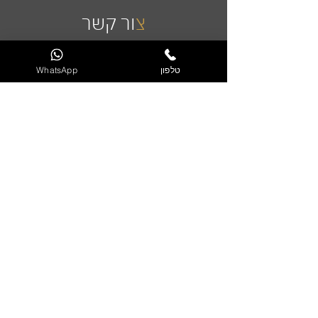
0
צ
ור קשר
₪
ל
-
טלפון
WhatsApp
1
מ
ט
ר
י
ם
שליחה