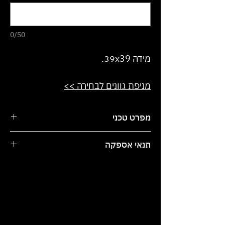
0/50
מידה 39x39.
מניפת גוונים לבחירה >>
מפרט טכני
ניתן לקבל בכל צבע מט/מבריק ממניפת
תנאי אספקה
הצבעים.
הכיור עשוי מחומר קוורץ.
זמן האספקה משתנה בהתאם לדרישות
הלקוח. עד 7 ימי עסקים.
המחיר אינו כולל עלויות הובלה
והתקנה. ניתן להזמין בנפרד.