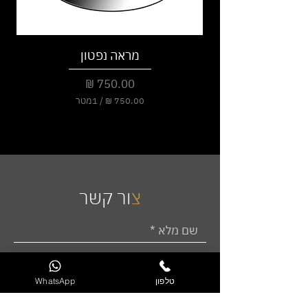
מראה נפטון
מחיר
/
1מטר
7
5
0
.
0
0
צ
ור קשר
₪
ל
-
1
מ
ט
ר
טלפון
WhatsApp
י
ם