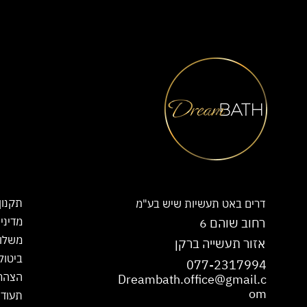
תקנון
דרים באט תעשיות שיש בע"מ
מדיני
רחוב שוהם 6
משלו
אזור תעשייה ברקן
ביטול
077-2317994
הצהרת
Dreambath.office@gmail.c
om
תעודת