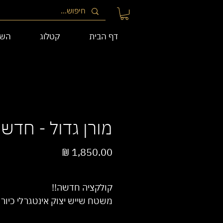
דף הבית
קטלוג
השי
מורן גדול - חדש
מחיר
/
1מטר
‏1,850.00 ‏₪
לכל
קולקציה חדשה!!
1
משטח שייש יצוק אינטגרלי כיור D גדול.
Meter