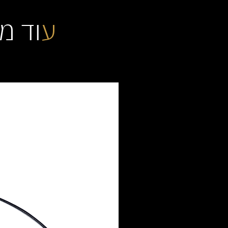
ע
וד מ