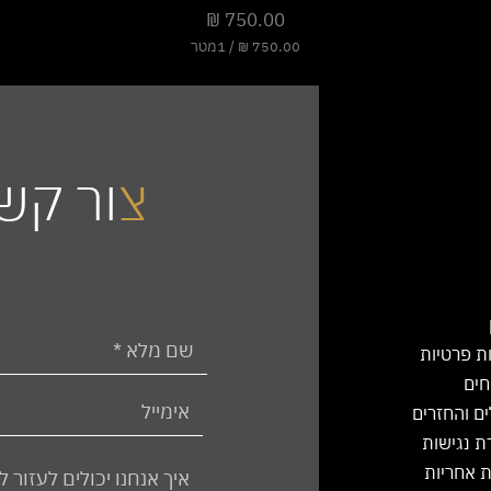
מחיר
/
1מטר
7
5
0
.
0
0
צ
ור קש
₪
ל
-
1
מ
ט
ר
י
ות פרטיות
ם
חים
ים והחזרים
 נגישות
 אחריות