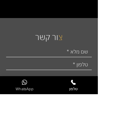
7
5
0
.
0
0
צ
ור קשר
₪
ל
-
1
מ
ט
ר
י
ם
טלפון
WhatsApp
שליחה