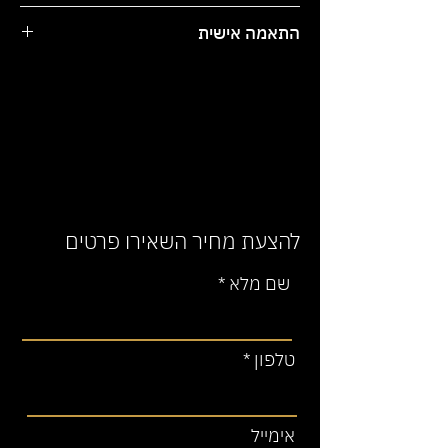
עובי המשטח בין 1 ס"מ ל 4 ס"מ.
זמן האספקה משתנה בהתאם לדרישות
התאמה אישית
הלקוח. עד 14 ימי עסקים.
עשוי מחומר טיטן-קוורץ אשר מגיע
מהרי הגליל .
המחיר אינו כולל עלויות הובלה
יש לציין מידה מדוייקת בשדה 'מידה
מדוייקת לאחר מדידה'.
והתקנה. ניתן להזמין בנפרד.
אחריות המדידה על הלקוח בלבד.
* לאחר ביצוע ההזמנה, נציג יצור קשר
על מנת לתת זמן אספקה סופי ומדויק.
להצעת מחיר השאירו פרטים
שם מלא
טלפון
אימייל