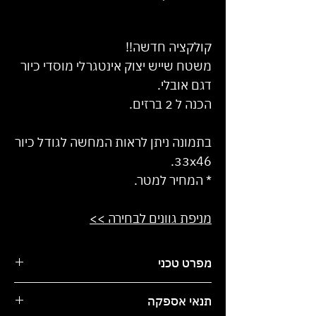
/
1מטר
‏1,850.00 ‏₪
לכל
קולקציה חדשה!!
1
משטח שייש יצוק אינטגרלי מוסדי כיור
Meter
דגם אובלי.
הכנה ל 2 ברזים.
בתמונה ניתן לראות המחשה לגודל כיור
33x46.
* המחיר למטר.
מניפת גוונים לבחירה >>
מפרט טכני
ניתן לקבל בכל צבע מקטלוג החברה.
תנאי אספקה
יכול להגיע בכל מידה ואורך.