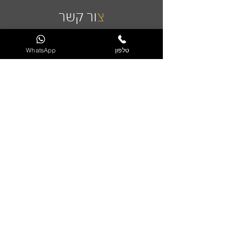
0
צ
ור קשר
₪
ל
-
טלפון
WhatsApp
1
מ
ט
ר
י
ם
שליחה