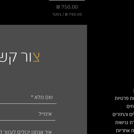
מחיר
/
1מטר
7
5
0
.
0
0
צ
ור קש
₪
ל
-
1
מ
ט
ר
י
ות פרטיות
ם
חים
ים והחזרים
 נגישות
 אחריות