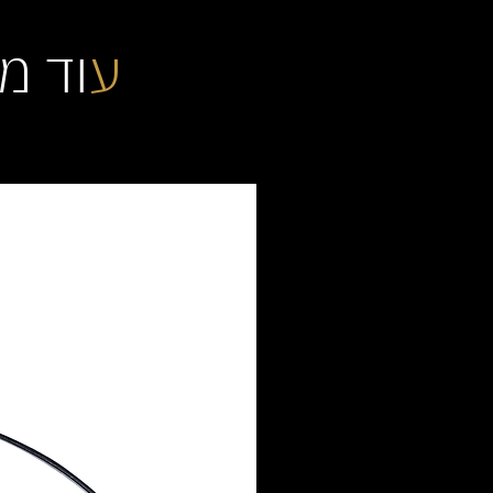
ע
וד מ