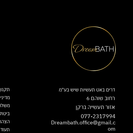
תקנון
דרים באט תעשיות שיש בע"מ
מדיני
רחוב שוהם 6
משלו
אזור תעשייה ברקן
ביטול
077-2317994
הצהרת
Dreambath.office@gmail.c
om
תעודת