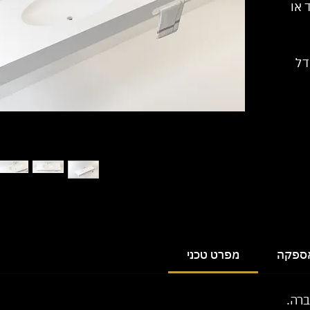
 או
דל
אספקה
מפרט טכני
ברה.