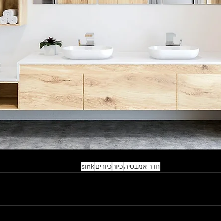
חדר אמבטיה
כיור
כיורים
sink