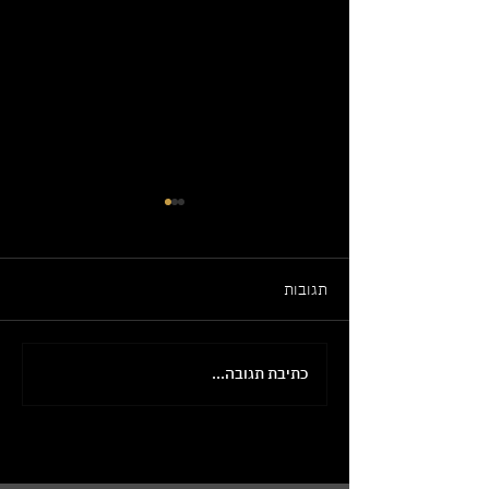
תגובות
כתיבת תגובה...
מחדשים את כיור האמבטיה?
המסע שלכם לכיור המושלם
מתחיל עכשיו!